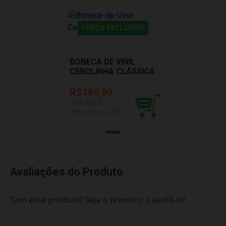
PREÇO EXCLUSIVO
BONECA DE VINIL
CEBOLINHA CLÁSSICA
NOVABRINK BBRA
1026
R$189,99
9
x de R$
21,11
sem juros no cartão
Avaliações do Produto
Tem esse produto? Seja o primeiro a avaliá-lo!