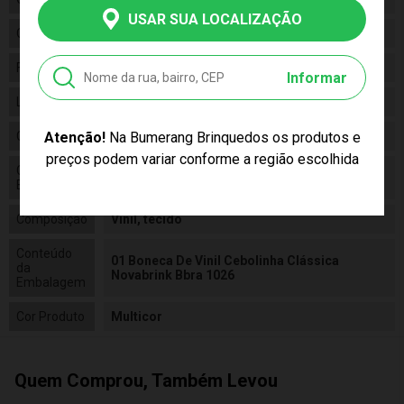
USAR SUA LOCALIZAÇÃO
Categoria
Turma Da Monica
Fabricante
Novabrink
Informar
Linha
Brinquedo
Código
Atenção!
Na Bumerang Brinquedos os produtos e
1026
preços podem variar conforme a região escolhida
Código de
7896460310260
Barras
Composição
Vinil, tecido
Conteúdo
01 Boneca De Vinil Cebolinha Clássica
da
Novabrink Bbra 1026
Embalagem
Cor Produto
Multicor
Quem Comprou, Também Levou