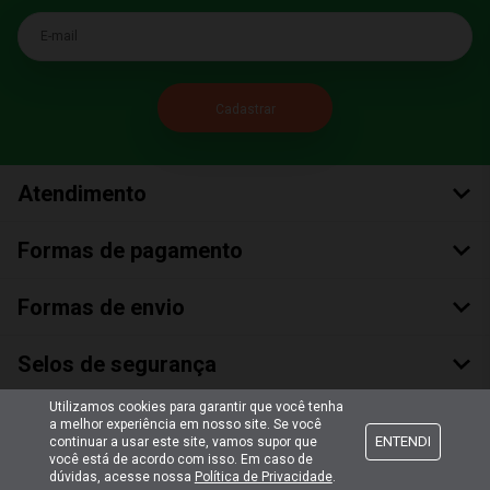
E-mail
Atendimento
Formas de pagamento
Formas de envio
Selos de segurança
Utilizamos cookies para garantir que você tenha
a melhor experiência em nosso site. Se você
ENTENDI
continuar a usar este site, vamos supor que
você está de acordo com isso. Em caso de
dúvidas, acesse nossa
Política de Privacidade
.