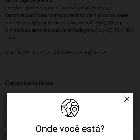
Tema: Liga da Justiça.
Funções: Boneco com 11 pontos de articulação.
Recomendado para crianças maiores de 4 anos de idade.
Dimensões aproximadas do produto altura (A): 30 cm.
Dimensões aproximadas da embalagem: (AxLxC) 30 x 10 x
5 cm.
Selo INMETRO: OCP IQB n 0006 CE-BRI 05170.
Características
Código de
Código de Homologação Anatel
Homologação Anatel
Certificado/ Selo
Certificado/ Selo Inmetro OCP IQB n
Inmetro
0006 CE-BRI 05170.
Onde você está?
Idade
04+