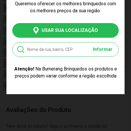
Queremos oferecer os melhores brinquedos com
Gênero
Feminino
os melhores preços da sua região.
Personagem
Mulher Maravilha
USAR SUA LOCALIZAÇÃO
Fabricante
Sunny
Código
2205
Informar
Código de Barras
7899573622053
Composição
Plástico
Atenção!
Na Bumerang Brinquedos os produtos e
Conteúdo da Embalagem
01 Boneca Mulher Maravilha
preços podem variar conforme a região escolhida
Cor Produto
Azul, Vermelho, Amarelo
Avaliações do Produto
Tem esse produto? Seja o primeiro a avaliá-lo!