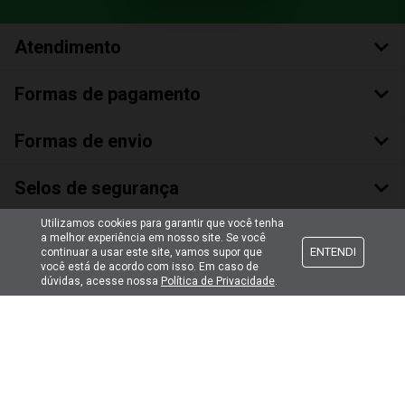
Atendimento
Formas de pagamento
Formas de envio
Selos de segurança
Utilizamos cookies para garantir que você tenha
a melhor experiência em nosso site. Se você
ENTENDI
continuar a usar este site, vamos supor que
você está de acordo com isso. Em caso de
dúvidas, acesse nossa
Política de Privacidade
.
Copyright © 2018 Todos Os Direitos Reservados
Bumerang Brinquedos Eireli – EPP CNPJ: 28.497.265/0001-66