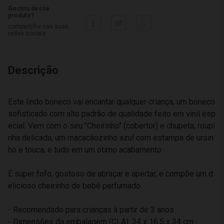
Gostou desse
produto?
compartilhe nas suas
redes sociais
Descrição
Este lindo boneco vai encantar qualquer criança, um boneco
sofisticado com alto padrão de qualidade feito em vinil esp
ecial. Vem com o seu "Cheirinho" (cobertor) e chupeta, roupi
nha delicada, um macacãozinho azul com estampa de ursin
ho e touca, e tudo em um ótimo acabamento.
É super fofo, gostoso de abraçar e apertar, e compõe um d
elicioso cheirinho de bebê perfumado.
- Recomendado para crianças à partir de 3 anos
- Dimensões da embalagem (CLA): 34 x 16,5 x 34 cm