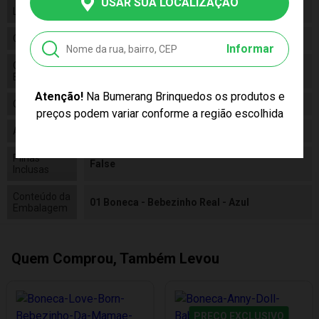
USAR SUA LOCALIZAÇÃO
Linha
Brinquedo
Código
5681
Informar
Código de
7896965256810
Barras
Atenção!
Na Bumerang Brinquedos os produtos e
Composição
Plástico e Tecido
preços podem variar conforme a região escolhida
Alimentação
N/a
Pilhas
False
Inclusas
Conteúdo da
01 Boneca - Bebezinho Real - Azul
Embalagem
Quem Comprou, Também Levou
PREÇO EXCLUSIVO