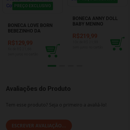
PREÇO EXCLUSIVO
BONECA ANNY DOLL
BABY MENINO
BONECA LOVE BORN
COTIPLAS 2440
BEBEZINHO DA
R$219,99
MAMÃE COTIPLAS
2381
R$129,99
10
x de R$
21,99
sem juros no cartão
6
x de R$
21,66
sem juros no cartão
Avaliações do Produto
Tem esse produto? Seja o primeiro a avaliá-lo!
ESCREVER AVALIAÇÃO...