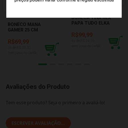
PREÇO EXCLUSIVO
BONECA TINA REX
PAPA TUDO ELKA
BONECO MANA
1299
GAMER 25 CM
R$99,99
ALGAZARRA 1328
R$69,99
4
x de R$
24,99
sem juros no cartão
3
x de R$
23,33
sem juros no cartão
Avaliações do Produto
Tem esse produto? Seja o primeiro a avaliá-lo!
ESCREVER AVALIAÇÃO...