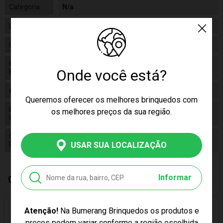
Categoria
N/a
Linha
Brinquedo
Código
ROM5330
Código de
7896965253307
Onde você está?
Barras
Alimentação
N/a
Queremos oferecer os melhores brinquedos com
Pilhas
os melhores preços da sua região.
False
Inclusas
Conteúdo da
01 Boneca Bebê Mania Xixi Branca
Embalagem
USAR SUA LOCALIZAÇÃO
Informar
Quem Comprou, Também Levou
Atenção!
Na Bumerang Brinquedos os produtos e
PREÇO EXCLUSIVO
preços podem variar conforme a região escolhida