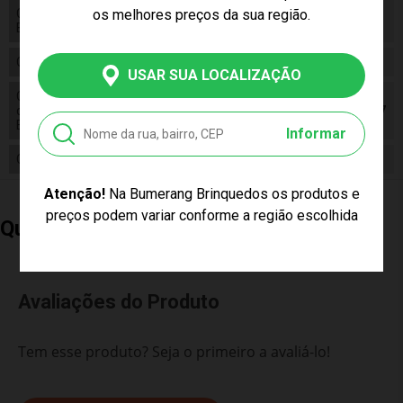
os melhores preços da sua região.
Código de
7896460320078
Barras
Composição
Vinil, tecido
USAR SUA LOCALIZAÇÃO
Conteúdo
da
01 Boneca Anna Frozen 2 Novabrink Bbra 2007
Embalagem
Informar
Cor Produto
Multicor
Atenção!
Na Bumerang Brinquedos os produtos e
preços podem variar conforme a região escolhida
Quem Comprou, Também Levou
Avaliações do Produto
Tem esse produto? Seja o primeiro a avaliá-lo!