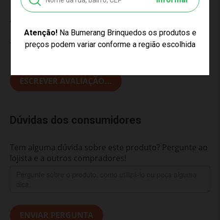
Avaliações do Produto
Atenção!
Na Bumerang Brinquedos os produtos e
preços podem variar conforme a região escolhida
Tem esse produto? Seja o primeiro a avaliá-lo!
ESCREVER AVALIAÇÃO...
Dúvidas dos consumidores
Tem alguma dúvida sobre este produto? Pergunte ao
lojista e a outros compradores!
ENVIAR PERGUNTA