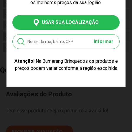
os melhores preços da sua região.
Código
R3046
Código de Barras
7891141809057
USAR SUA LOCALIZAÇÃO
Composição
PVC
Conteúdo da Embalagem
01 Bola de Volei
Informar
Cor Produto
Azul, Amarelo , Branco
Atenção!
Na Bumerang Brinquedos os produtos e
preços podem variar conforme a região escolhida
Quem Comprou, Também Levou
Avaliações do Produto
Tem esse produto? Seja o primeiro a avaliá-lo!
ESCREVER AVALIAÇÃO...