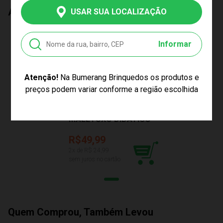
Aproveite e Compre Também
USAR SUA LOCALIZAÇÃO
Informar
PREÇO EXCLUSIVO
Atenção!
Na Bumerang Brinquedos os produtos e
preços podem variar conforme a região escolhida
BLOCOS DE ENCAIXAR
MALETUXO DIDÁTICO
COM LETRAS
LARANJA TOYS
R$49,99
CARDOSO 3036
2
x de R$
24,99
sem juros no cartão
Quem Comprou, Também Levou