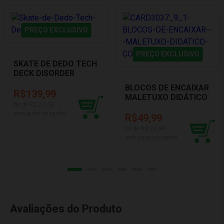
PREÇO EXCLUSIVO
PREÇO EXCLUSIVO
SKATE DE DEDO TECH
DECK DISORDER
SUNNY 002893
BLOCOS DE ENCAIXAR
R$139,99
MALETUXO DIDÁTICO
6
x de R$
23,33
COM NÚMEROS ROSA
sem juros no cartão
TOYS CARDOSO 3037
R$49,99
2
x de R$
24,99
sem juros no cartão
Avaliações do Produto