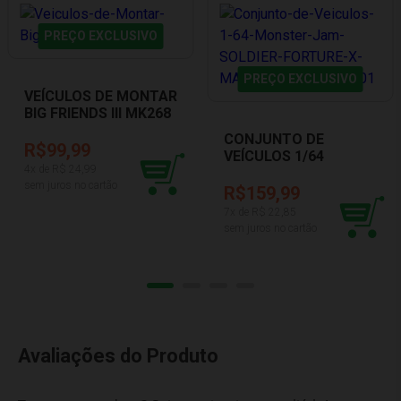
PREÇO EXCLUSIVO
PREÇO EXCLUSIVO
VEÍCULOS DE MONTAR
BIG FRIENDS III MK268
DISMAT
CONJUNTO DE
R$99,99
VEÍCULOS 1/64
4
x de R$
24,99
MONSTER JAM
sem juros no cartão
SOLDIER FORTURE X
R$159,99
MAX D SUNNY 002020
7
x de R$
22,85
sem juros no cartão
Avaliações do Produto