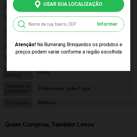
USAR SUA LOCALIZAÇÃO
Linha
Brinquedo
Código
4133
Informar
Código de
7898960121339
Barras
Atenção!
Na Bumerang Brinquedos os produtos e
Composição
Plástico
preços podem variar conforme a região escolhida
Alimentação
N/a
Pilhas
False
Inclusas
Conteúdo da
01 Betoneira Turbo Truck
Embalagem
Cor Produto
Multicor
Quem Comprou, Também Levou