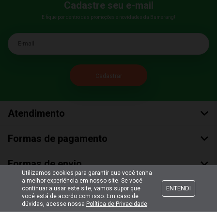
Cadastre seu e-mail
E fique por dentro das promoções e novidades da Bumerang!
E-mail
Atendimento
Formas de pagamento
Formas de envio
Utilizamos cookies para garantir que você tenha
a melhor experiência em nosso site. Se você
Selos de segurança
ENTENDI
continuar a usar este site, vamos supor que
você está de acordo com isso. Em caso de
dúvidas, acesse nossa
Política de Privacidade
.