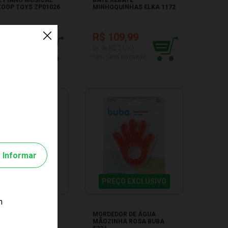
ZOOP TOYS ZP01026
MINHOQUINHAS ELKA 1172
39,99
R$ 109,99
R$ 21,81
5x de R$ 21,99
os no cartão
sem juros no cartão
Informar
EÇO EXCLUSIVO
PREÇO EXCLUSIVO
m
JOÃO FUMAÇA SEM
MORDEDOR DE ÁGUA
ARAL 4030
MÃOZINHA ROSA BUBA