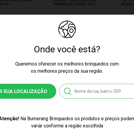
 0736
VERMELHO TATETI 0711
ROSA 
9,99
R$ 99,99
R$ 2
$ 29,99
4x de R$ 24,99
11x de 
s no cartão
sem juros no cartão
sem jur
Onde você está?
Queremos oferecer os melhores brinquedos com
os melhores preços da sua região.
R SUA LOCALIZAÇÃO
ÇO EXCLUSIVO
PREÇO EXCLUSIVO
PR
Atenção!
Na Bumerang Brinquedos os produtos e preços pode
variar conforme a região escolhida
EDO DE EMPILHAR
DINOSSAURO T-REX
TREM 
HO MALUCO 0864
MARAL 4145
SOM M