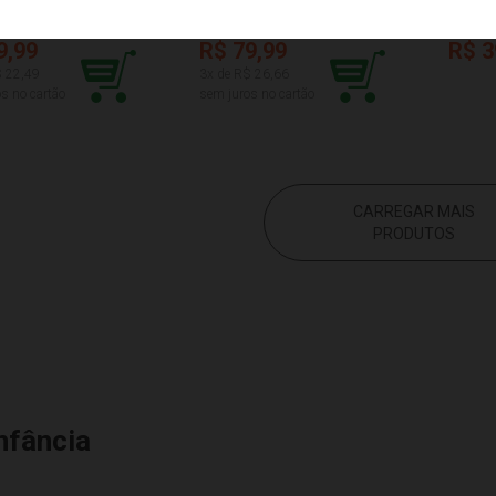
9,99
R$ 79,99
R$ 3
$ 22,49
3x de R$ 26,66
s no cartão
sem juros no cartão
CARREGAR MAIS
PRODUTOS
nfância