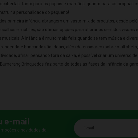
escobertas, tanto para os papais e mamães, quanto para as próprias cr
onstruir a personalidade do pequeno!
edos primeira infância abrangem um vasto mix de produtos, desde pelúc
ocalhos e mobiles, são ótimas opções para aflorar os sentidos visuais 
 musicais. A infância é muito mais feliz quando se tem música e divers
e aprendendo e brincando são ideais, além de ensinarem sobre o alfabeto
idade, afinal, pensando fora da caixa, é possível criar um universo de
Bumerang Brinquedos faz parte de todas as fases da infância da ga
u e-mail
E-mail
romoções e novidades da