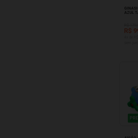
GINASI
AZUL T
R$ 179,
R$ 9
4x de R
sem juro
PRE
AVIÃO 