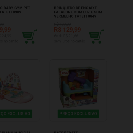
IO BABY GYM PET
BRINQUEDO DE ENCAIXE
TATETI 0909
FALAFONE COM LUZ E SOM
VERMELHO TATETI 0849
,99
R$ 199,99
9,99
R$ 129,99
$ 24,99
6x de R$ 21,66
os no cartão
sem juros no cartão
EÇO EXCLUSIVO
PREÇO EXCLUSIVO
E PIANO MUSICAL
BATE REBATE