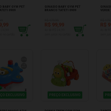
O BABY GYM PET
GINASIO BABY GYM PET
GINAS
ATETI 0909
BRANCO TATETI 0909
VERDE 
99
R$ 179,99
R$ 179
9,99
R$ 99,99
R$ 9
$ 24,99
4x de R$ 24,99
4x de R
s no cartão
sem juros no cartão
sem jur
ÇO EXCLUSIVO
PREÇO EXCLUSIVO
PR
AERO MAGIC AZUL
DONKA TREM COM SOM
TAPET