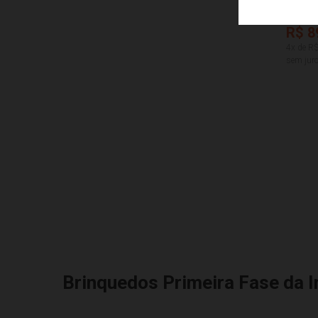
TATETI
R$ 8
4x de R
sem juro
Brinquedos Primeira Fase da I