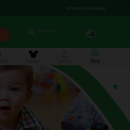
Informe a sua Região
Minha Conta
0
Blog
LIVE
DISNEY
JOGOS