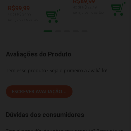
R$89,99
TOYSTER 2925
R$99,99
4
x de R$
22,49
sem juros no cartão
4
x de R$
24,99
sem juros no cartão
Avaliações do Produto
Tem esse produto? Seja o primeiro a avaliá-lo!
ESCREVER AVALIAÇÃO...
Dúvidas dos consumidores
Tem alguma dúvida sobre este produto? Pergunte ao