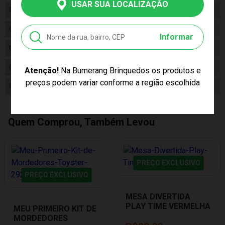
USAR SUA LOCALIZAÇÃO
Código
2126
Código de Barras
7896964621268
Informar
Composição
Plástico
Conteúdo da Embalagem
01 Basquete Play Time Elefante
Atenção!
Na Bumerang Brinquedos os produtos e
preços podem variar conforme a região escolhida
Cor Produto
Multicor
Quem Comprou, Também Levou
PREÇO EXCLUSIVO
PREÇO EXCLUSIVO
MESA DIVERTIDA
PLAY TIME VERMELHA
MEU PRIMEIRO KIT DE
COTIPLAS 2390
MORDEDORES