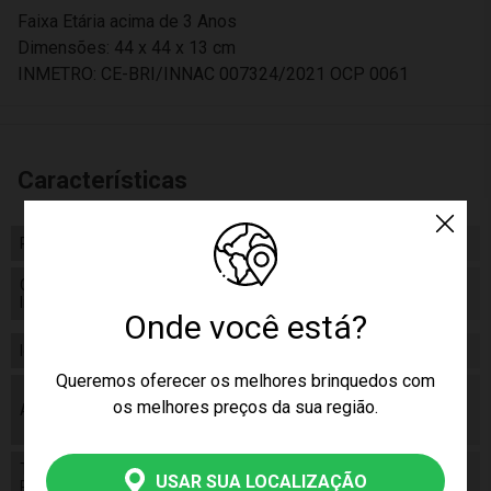
Faixa Etária acima de 3 Anos
Dimensões: 44 x 44 x 13 cm
INMETRO: CE-BRI/INNAC 007324/2021 OCP 0061
Características
Peso
1181.00
Certificado/ Selo
CE-BRI/INNAC 007324/2021 OCP
Inmetro
0061
Onde você está?
Idade
03+
Queremos oferecer os melhores brinquedos com
As cores podem variar entre as imagens
os melhores preços da sua região.
Aviso
mostradas acima e o produto. Imagens
meramente ilustrativas.
Tamanho
30cm
USAR SUA LOCALIZAÇÃO
Produto