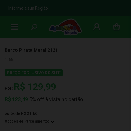
b
Informe a sua Região
Barco Pirata Maral 2121
12662
PREÇO EXCLUSIVO DO SITE
R$ 129,99
Por:
R$
123,49
5% off à vista no cartão
ou
6
x
de
R$ 21,66
Opções de Parcelamento: