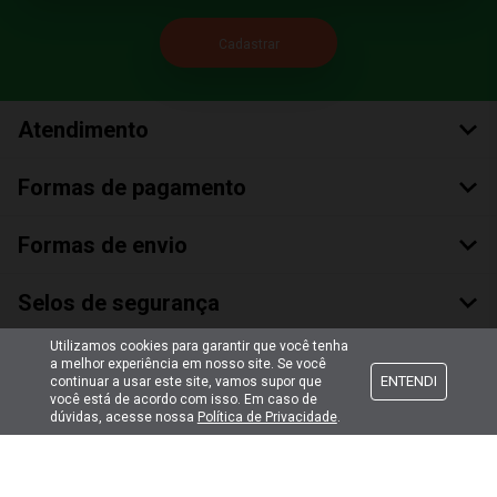
Atendimento
Formas de pagamento
Formas de envio
Selos de segurança
Utilizamos cookies para garantir que você tenha
a melhor experiência em nosso site. Se você
ENTENDI
continuar a usar este site, vamos supor que
você está de acordo com isso. Em caso de
dúvidas, acesse nossa
Política de Privacidade
.
Copyright © 2018 Todos Os Direitos Reservados
Bumerang Brinquedos Eireli – EPP CNPJ: 28.497.265/0001-66