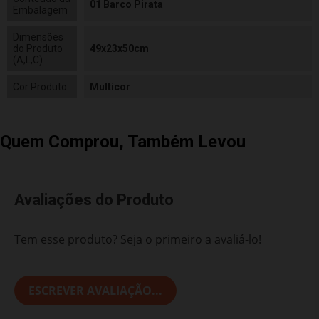
01 Barco Pirata
Embalagem
Dimensões
do Produto
49x23x50cm
(A,L,C)
Cor Produto
Multicor
Quem Comprou, Também Levou
Avaliações do Produto
Tem esse produto? Seja o primeiro a avaliá-lo!
ESCREVER AVALIAÇÃO...