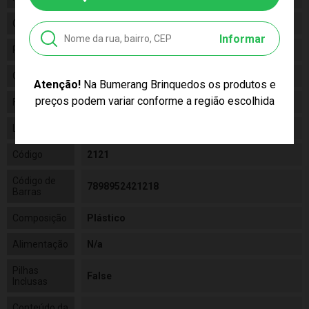
Gênero
Masculino
Informar
Personagem
Pirata
Categoria
N/a
Atenção!
Na Bumerang Brinquedos os produtos e
preços podem variar conforme a região escolhida
Fabricante
Maral
Linha
Brinquedo
Código
2121
Código de
7898952421218
Barras
Composição
Plástico
Alimentação
N/a
Pilhas
False
Inclusas
Conteúdo da