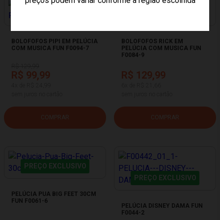
preços podem variar conforme a região escolhida
23%
OFF
PREÇO EXCLUSIVO
PREÇO EXCLUSIVO
BOLOFOFOS PIPI EM PELÚCIA
BOLOFOFOS RICK EM
COM MUSICA FUN F0094-7
PELÚCIA COM MUSICA FUN
F0084-9
R$ 129,99
R$ 99,99
R$ 129,99
4x de R$ 24,99
6x de R$ 21,66
sem juros no cartão
sem juros no cartão
COMPRAR
COMPRAR
PREÇO EXCLUSIVO
PREÇO EXCLUSIVO
PELÚCIA PUA BIG FEET 30CM
FUN F0061-6
PELÚCIA DISNEY DAMA FUN
F0044-2