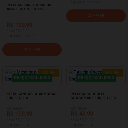
sem juros no cartão
PELUCIA DISNEY CUSHION
ANGEL 70 CM F01886
COMPRAR
R$ 199,99
9x de R$ 22,22
sem juros no cartão
COMPRAR
42%
OFF
64%
OFF
PREÇO EXCLUSIVO
PREÇO EXCLUSIVO
KIT MIÇANGAS CHARMOSAS
PELÚCIA CHOCOLIX
FUN F0109-8
CHOCOMARK FUN F0120-3
R$ 189,99
R$ 139,99
R$ 109,99
R$ 49,99
5x de R$ 21,99
2x de R$ 24,99
sem juros no cartão
sem juros no cartão