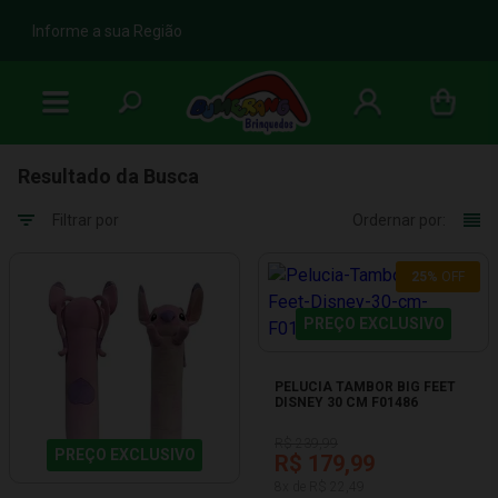
b
Informe a sua Região
Resultado da Busca
Filtrar por
Ordernar por:
25%
OFF
PREÇO EXCLUSIVO
PELUCIA TAMBOR BIG FEET
DISNEY 30 CM F01486
R$ 239,99
PREÇO EXCLUSIVO
R$ 179,99
8x de R$ 22,49