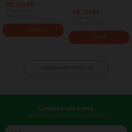
R$ 239,99
R$ 239,99
11x de R$ 21,81
sem juros no cartão
11x de R$ 21,81
sem juros no cartão
COMPRAR
COMPRAR
CARREGAR MAIS PRODUTOS
Cadastre seu e-mail
E fique por dentro das promoções e novidades da Bumerang!
E-mail