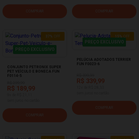
COMPRAR
COMPRAR
37%
OFF
15%
OFF
PREÇO EXCLUSIVO
PREÇO EXCLUSIVO
PELÚCIA ADOTADOS TERRIER
FUN F0023-6
CONJUNTO PETRONIX SUPER
PET VEÍCULO E BONECA FUN
R$ 399,99
F0114-5
R$ 339,99
R$ 299,99
R$ 189,99
12x de R$ 28,33
sem juros no cartão
9x de R$ 21,11
sem juros no cartão
COMPRAR
COMPRAR