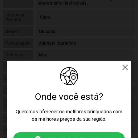
meramente ilustrativas.
Tamanho
10cm
Produto
Gênero
Unissex
Personagem
Animais marinhos
Categoria
N/a
Fabricante
Toyster
Linha
Baby
Código
002697
Onde você está?
Código de
7896054026973
Barras
Queremos oferecer os melhores brinquedos com
Composição
Vinil
os melhores preços da sua região.
Alimentação
N/a