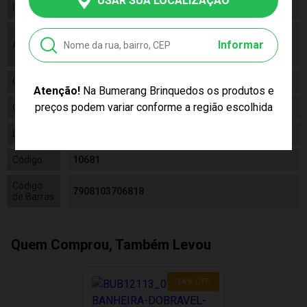
USAR SUA LOCALIZAÇÃO
Idade
0 a 12 Meses
As cores podem variar entre as imagens
Informar
Aviso
mostradas acima e o produto. Imagens
meramente ilustrativas.
Gênero
Masculino
Atenção!
Na Bumerang Brinquedos os produtos e
preços podem variar conforme a região escolhida
Categoria
N/a
Linha
Baby
Código
10681
Código
7908103706818
de Barras
Quem Comprou, Também Levou
14
%
OFF