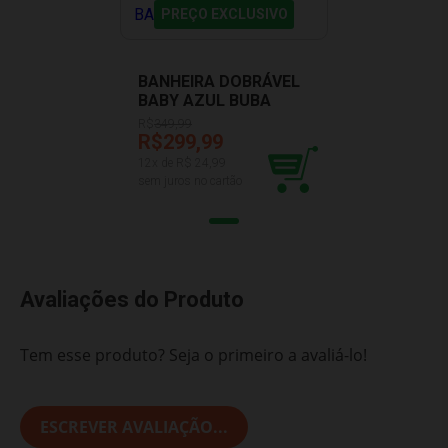
PREÇO EXCLUSIVO
BANHEIRA DOBRÁVEL
BABY AZUL BUBA
12113
R$
349,99
R$299,99
12
x de R$
24,99
sem juros no cartão
Avaliações do Produto
Tem esse produto? Seja o primeiro a avaliá-lo!
ESCREVER AVALIAÇÃO...