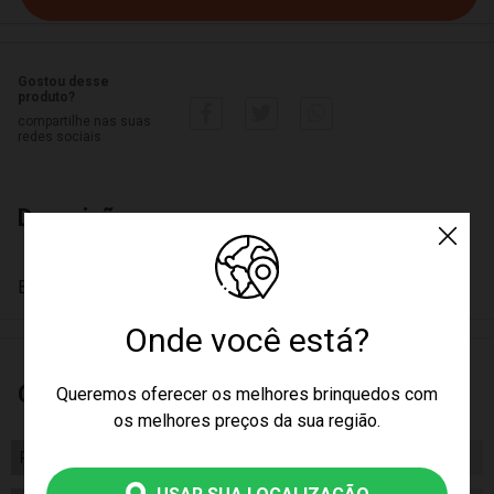
Gostou desse
produto?
compartilhe nas suas
redes sociais
Descrição
Banheira Baby Dobravel - Buba
Onde você está?
Características
Queremos oferecer os melhores brinquedos com
os melhores preços da sua região.
Peso
2500.00