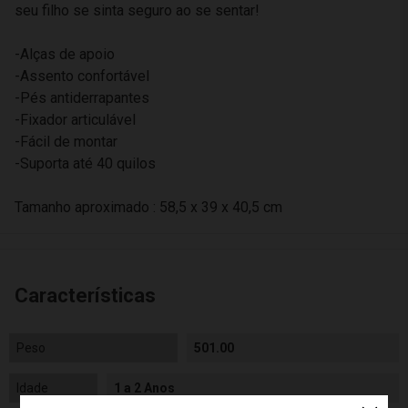
seu filho se sinta seguro ao se sentar!
-Alças de apoio
-Assento confortável
-Pés antiderrapantes
-Fixador articulável
-Fácil de montar
-Suporta até 40 quilos
Tamanho aproximado : 58,5 x 39 x 40,5 cm
Características
Peso
501.00
Idade
1 a 2 Anos