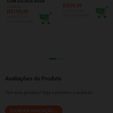
COM ESCADA ROSA
R$59,99
BUBA 11992
R$
249,99
R$199,99
2
x de R$
29,99
sem juros no cartão
9
x de R$
22,22
sem juros no cartão
Avaliações do Produto
Tem esse produto? Seja o primeiro a avaliá-lo!
ESCREVER AVALIAÇÃO...