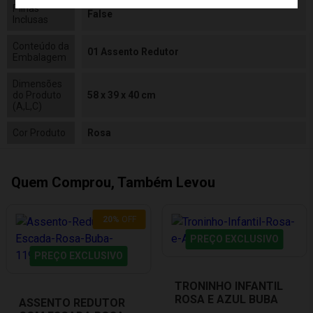
Pilhas
False
Inclusas
Conteúdo da
01 Assento Redutor
Embalagem
Dimensões
do Produto
58 x 39 x 40 cm
(A,L,C)
Cor Produto
Rosa
Quem Comprou, Também Levou
20
%
OFF
PREÇO EXCLUSIVO
PREÇO EXCLUSIVO
TRONINHO INFANTIL
ROSA E AZUL BUBA
ASSENTO REDUTOR
08968