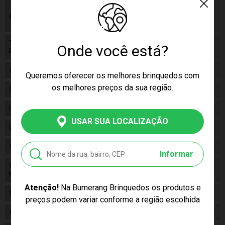
As cores podem variar entre as imagens
Aviso
mostradas acima e o produto. Imagens
meramente ilustrativas.
Tamanho
Onde você está?
58 x 39 x 40
Produto
Gênero
Feminino
Queremos oferecer os melhores brinquedos com
os melhores preços da sua região.
Categoria
N/a
Fabricante
Buba
USAR SUA LOCALIZAÇÃO
Linha
Brinquedo
Código
11992
Informar
Código de
7908103719924
Barras
Atenção!
Na Bumerang Brinquedos os produtos e
Composição
Polipropileno e Policloreto de vinila
preços podem variar conforme a região escolhida
Alimentação
N/a