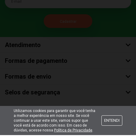
Atendimento
Formas de pagamento
Formas de envio
Selos de segurança
Utilizamos cookies para garantir que você tenha
a melhor experiência em nosso site. Se você
ENTENDI
continuar a usar este site, vamos supor que
você está de acordo com isso. Em caso de
dúvidas, acesse nossa
Política de Privacidade
.
Copyright © 2018 Todos Os Direitos Reservados