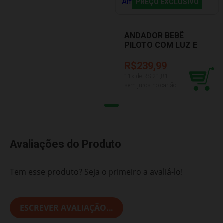
PREÇO EXCLUSIVO
ANDADOR BEBÊ
PILOTO COM LUZ E
SOM AMARELO
TATETI 0889
R$239,99
11
x de R$
21,81
sem juros no cartão
Avaliações do Produto
Tem esse produto? Seja o primeiro a avaliá-lo!
ESCREVER AVALIAÇÃO...