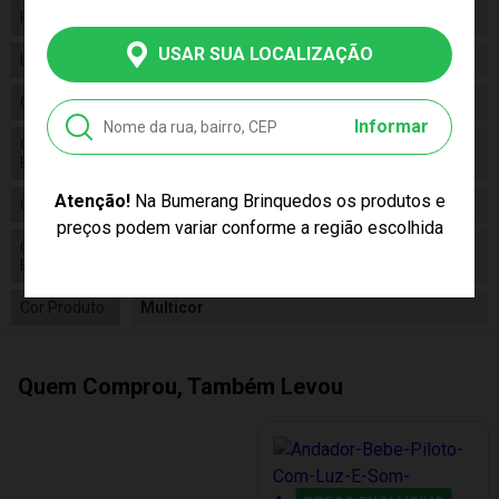
Fabricante
MARAL
USAR SUA LOCALIZAÇÃO
Linha
Brinquedo
Código
3001
Informar
Código de
7898952421010
Barras
Atenção!
Na Bumerang Brinquedos os produtos e
Composição
Plástico
preços podem variar conforme a região escolhida
Conteúdo da
01 Andador Para Bebê 4 Funções 3001 Maral
Embalagem
Cor Produto
Multicor
Quem Comprou, Também Levou