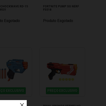
 SCHOCKWAVE RD-15
FORTNITE PUMP SG NERF
9531
F0318
to Esgotado
Produto Esgotado
EÇO EXCLUSIVO
PREÇO EXCLUSIVO
2.0 TRIO TD3 NERF
RIVAL KRONOS VERMELHO