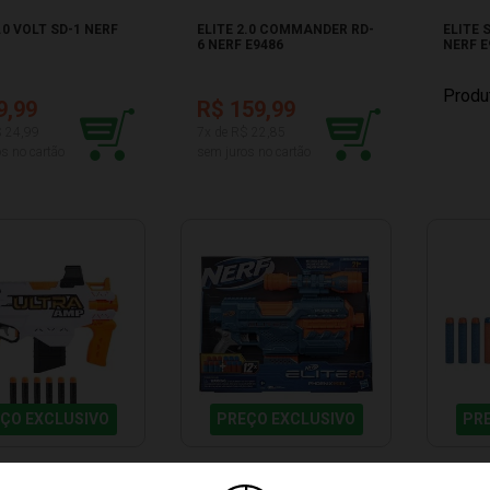
.0 VOLT SD-1 NERF
ELITE 2.0 COMMANDER RD-
ELITE
6 NERF E9486
NERF E
Produ
9,99
R$ 159,99
$ 24,99
7x de R$ 22,85
s no cartão
sem juros no cartão
ÇO EXCLUSIVO
PREÇO EXCLUSIVO
PR
LTRA AMP
ELITE 2.0 PHOENIX CS-6
ELITE 