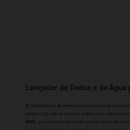
Lançador de Dados e de Água 
As
brincadeiras de meninos
podem se tornar ainda me
amigos. Com ele, as crianças podem fazer competiçõe
NERF
, que conquistaram desde os mais novos até mes
tempo. Há também outros tipos de lançadores, como o
l