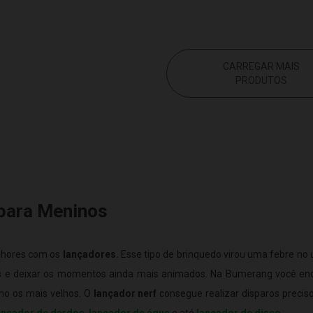
CARREGAR MAIS
PRODUTOS
para Meninos
lhores com os
lançadores.
Esse tipo de brinquedo virou uma febre no 
s e deixar os momentos ainda mais animados. Na Bumerang você en
mo os mais velhos. O
lançador nerf
consegue realizar disparos preciso
ançador de dardos
,
lançador de água
e até
lançador de disco
.