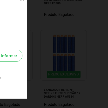
NERF E3380
to Esgotado
Produto Esgotado
Informar
EÇO EXCLUSIVO
PREÇO EXCLUSIVO
m
DOR ULTRA TWO
LANÇADOR REFIL N-
7922
STRIKE ELITE SUCÇÃO 12
DARDOS NERF A5334
to Esgotado
Produto Esgotado