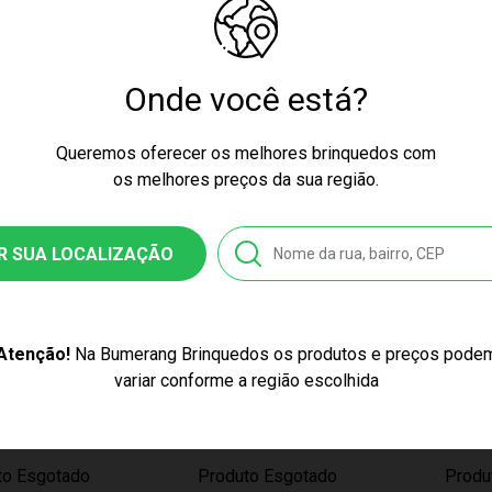
TICO NERF F0955
NERF E9962
E9957
to Esgotado
Produto Esgotado
Produ
Onde você está?
Queremos oferecer os melhores brinquedos com
os melhores preços da sua região.
R SUA LOCALIZAÇÃO
ÇO EXCLUSIVO
PREÇO EXCLUSIVO
PR
Atenção!
Na Bumerang Brinquedos os produtos e preços pode
variar conforme a região escolhida
BEAST MORPHES
LANÇADOR ULTRA FIVE
LANÇA
RANGERS E5904
NERF E9593
NERF E
to Esgotado
Produto Esgotado
Produ