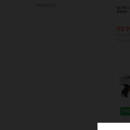
DARDOS (12)
ELITE 2
E9953
R$ 9
4x de R
sem juro
PRE
NERF U