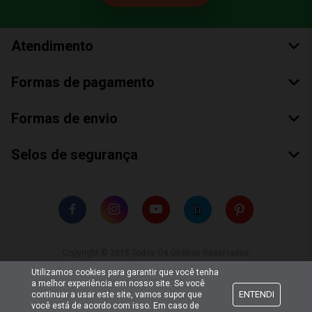
Atendimento
Formas de pagamento
Formas de envio
Selos de segurança
Copyright © 2018 Todos Os Direitos Reservados
Bumerang Brinquedos Eireli – EPP CNPJ: 28.497.265/0001-66
Utilizamos cookies para garantir que você tenha
a melhor experiência em nosso site. Se você
ENTENDI
continuar a usar este site, vamos supor que
você está de acordo com isso. Em caso de