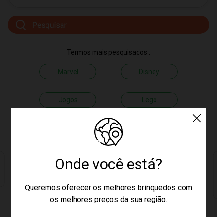
Termos mais pesquisados :
Marvel
Disney
Jogos
Lego
Os preferidos do Bumeralta
Onde você está?
29
%
OFF
PREÇO EXCLUSIVO
PREÇO EXCLUSIVO
Queremos oferecer os melhores brinquedos com
os melhores preços da sua região.